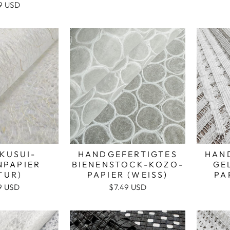
9 USD
KUSUI-
HANDGEFERTIGTES
HAN
NPAPIER
BIENENSTOCK-KOZO-
GE
TUR)
PAPIER (WEISS)
PA
9 USD
$7.49 USD