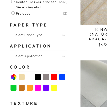
Kaufen Sie zwei, erhalten
(206)
Sie ein Angebot
Freigabe
(2)
PAPER TYPE
KIN
(NATÜ
Select Paper Type
ABACA-
$6.5
APPLICATION
Select Application
COLOR
Natürliche Farbe
Schwarze Farbe
TEXTURE