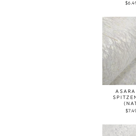
$6.4
ASARA
SPITZE
(NA
$7.4