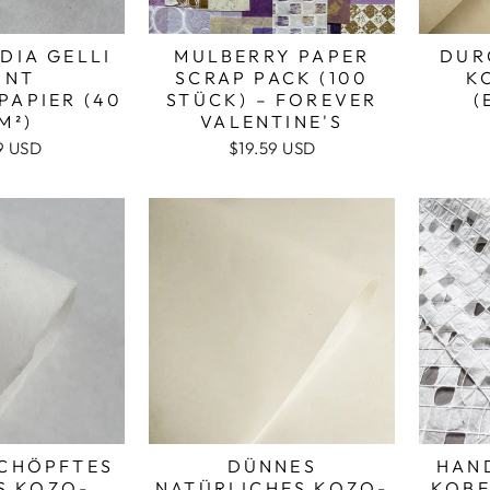
DIA GELLI
MULBERRY PAPER
DUR
INT
SCRAP PACK (100
K
PAPIER (40
STÜCK) – FOREVER
(
M²)
VALENTINE'S
9 USD
$19.59 USD
CHÖPFTES
DÜNNES
HAN
S KOZO-P
NATÜRLICHES KOZO-
KOBE