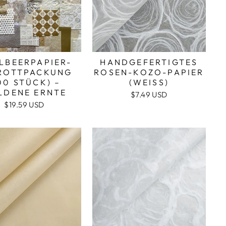
LBEERPAPIER-
HANDGEFERTIGTES
ROTTPACKUNG
ROSEN-KOZO-PAPIER
00 STÜCK) –
(WEISS)
LDENE ERNTE
$7.49 USD
$19.59 USD