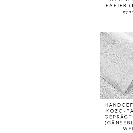
APIER (1
$7.9
HANDGEF
KOZO-PA
GEPRÄGT
(GÄNSEB
WEI