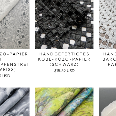
ZO-PAPIER
HANDGEFERTIGTES
HAN
IT
KOBE-KOZO-PAPIER
BAR
PFENSTREI
(SCHWARZ)
PA
WEISS)
$15.59 USD
9 USD