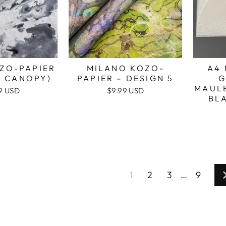
ZO-PAPIER
MILANO KOZO-
A4 
D CANOPY)
PAPIER – DESIGN 5
G
MAULB
9 USD
$9.99 USD
BLA
1
2
3
…
9