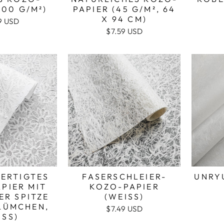
00 G/M²)
PAPIER (45 G/M², 64
X 94 CM)
9 USD
$7.59 USD
ERTIGTES
FASERSCHLEIER-
UNRY
PIER MIT
KOZO-PAPIER
ER SPITZE
(WEISS)
LÜMCHEN,
$7.49 USD
SS)