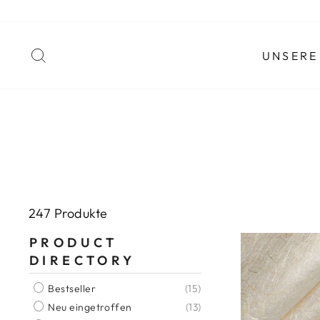
Zum
Inhalt
springen
SUCHEN
UNSERE
247 Produkte
PRODUCT
DIRECTORY
Bestseller
(15)
Neu eingetroffen
(13)