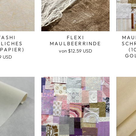
WASHI
FLEXI
MAU
RLICHES
MAULBEERRINDE
SCH
PAPIER)
(1
von $12.59 USD
GO
9 USD