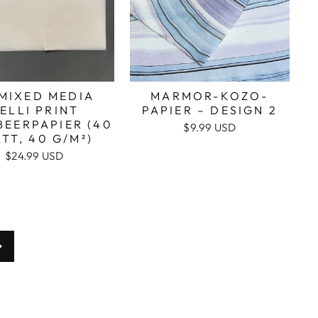
MIXED MEDIA
MARMOR-KOZO-
ELLI PRINT
PAPIER – DESIGN 2
EERPAPIER (40
$9.99 USD
TT, 40 G/M²)
$24.99 USD
Als
nächstes