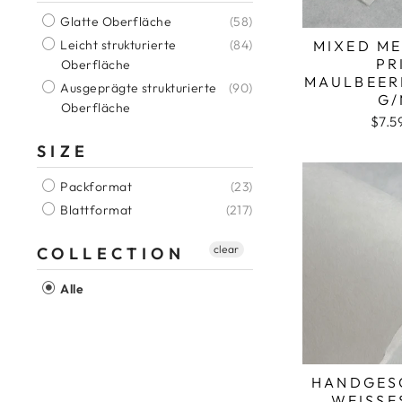
Glatte Oberfläche
(58)
MIXED ME
Leicht strukturierte
(84)
PR
Oberfläche
MAULBEER
Ausgeprägte strukturierte
(90)
G/
Oberfläche
$7.5
SIZE
Packformat
(23)
Blattformat
(217)
clear
COLLECTION
Alle
HANDGES
WEISSE