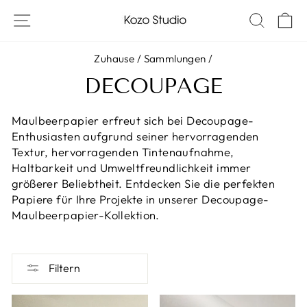
Zum
SITE-NAVIGATION
SUCH
W
Inhalt
springen
Zuhause
/
Sammlungen
/
DECOUPAGE
Maulbeerpapier erfreut sich bei Decoupage-
Enthusiasten aufgrund seiner hervorragenden
Textur, hervorragenden Tintenaufnahme,
Haltbarkeit und Umweltfreundlichkeit immer
größerer Beliebtheit. Entdecken Sie die perfekten
Papiere für Ihre Projekte in unserer Decoupage-
Maulbeerpapier-Kollektion.
Filtern