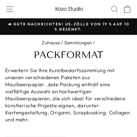
Zum
SITE-NAVIGATION
SUCH
W
Inhalt
springen
📣 GUTE NACHRICHTEN! US-ZÖLLE VON 19 % AUF 10
% GESENKT.
Pause
Diashow
Zuhause
/
Sammlungen
/
PACKFORMAT
Erweitern Sie Ihre Kunstbedarfssammlung mit
unseren verschiedenen Paketen aus
Maulbeerpapier. Jede Packung enthält eine
vielfältige Auswahl an hochwertigen
Maulbeerpapieren, die sich ideal für verschiedene
künstlerische Projekte eignen, darunter
Kartengestaltung, Origami, Scrapbooking, Collagen
und mehr.