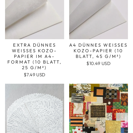
EXTRA DÜNNES
A4 DÜNNES WEISSES K
WEISSES KOZO-P
OZO-PAPIER (10 B
APIER IM A4-F
LATT, 45 G/M²)
ORMAT (10 BLATT, 2
$10.49 USD
5 G/M²)
$7.49 USD