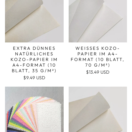
EXTRA DÜNNES
WEISSES KOZO-P
NATÜRLICHES
APIER IM A4-F
KOZO-PAPIER IM
ORMAT (10 BLATT, 7
A4-FORMAT (10
0 G/M²)
BLATT, 35 G/M²)
$13.49 USD
$9.49 USD