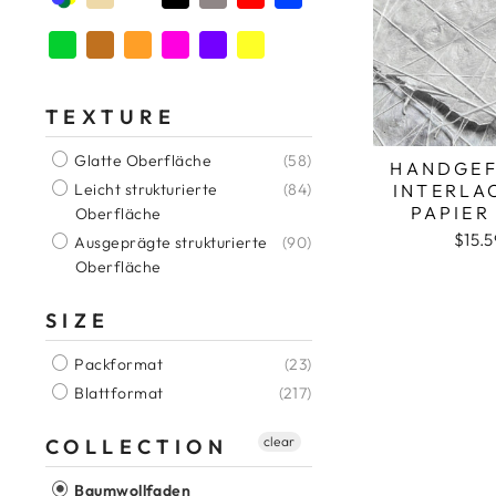
Natürliche Farbe
Schwarze Farbe
TEXTURE
Glatte Oberfläche
(58)
HANDGEF
INTERLA
Leicht strukturierte
(84)
PAPIER 
Oberfläche
$15.
Ausgeprägte strukturierte
(90)
Oberfläche
SIZE
Packformat
(23)
Blattformat
(217)
clear
COLLECTION
Baumwollfaden