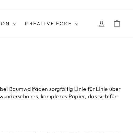
SPRAC
Instagram
Deutsch
MELDEN S
WA
ION
KREATIVE ECKE
bei Baumwollfäden sorgfältig Linie für Linie über
 wunderschönes, komplexes Papier, das sich für