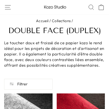
Passer
NAVIGATION SUR LES SITES
RECH
P
au
contenu
Accueil
/
Collections
/
DOUBLE FACE (DUPLEX)
Le toucher doux et froissé de ce papier kozo le rend
idéal pour les projets de décoration et d'artisanat en
papier. Il a également la particularité d'être double
face, avec deux couleurs contrastées liées ensemble,
offrant des possibilités créatives supplémentaires.
Filtrer