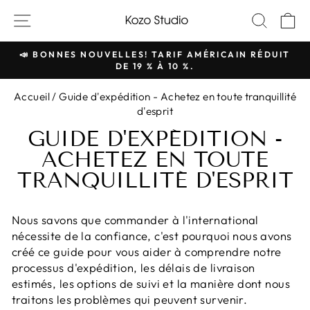
Passer
NAVIGATION SUR LES SITES
RECH
P
au
contenu
📣 BONNES NOUVELLES! TARIF AMÉRICAIN RÉDUIT
DE 19 % À 10 %.
Pause
du
Accueil
/
Guide d'expédition - Achetez en toute tranquillité
diaporama
d'esprit
GUIDE D'EXPÉDITION -
ACHETEZ EN TOUTE
TRANQUILLITÉ D'ESPRIT
Nous savons que commander à l'international
nécessite de la confiance, c'est pourquoi nous avons
créé ce guide pour vous aider à comprendre notre
processus d'expédition, les délais de livraison
estimés, les options de suivi et la manière dont nous
traitons les problèmes qui peuvent survenir.