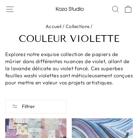
Passer
NAVIGATION SUR LES SITES
RECH
P
au
contenu
Accueil
/
Collections
/
COULEUR VIOLETTE
Explorez notre exquise collection de papiers de
mûrier dans différentes nuances de violet, allant de
la lavande délicate au violet foncé. Ces superbes
feuilles washi violettes sont méticuleusement conçues
pour mettre en valeur vos projets artistiques.
Filtrer