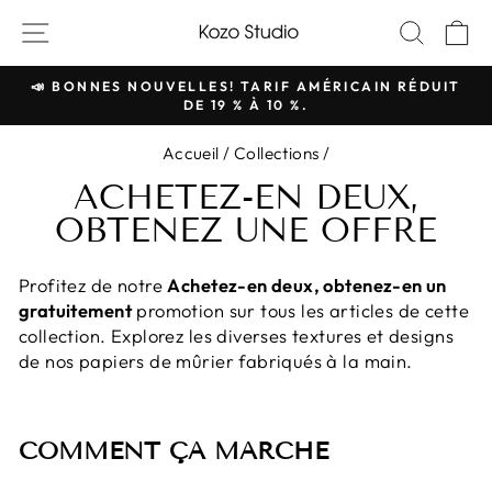
Passer
NAVIGATION SUR LES SITES
RECH
P
au
contenu
📣 BONNES NOUVELLES! TARIF AMÉRICAIN RÉDUIT
DE 19 % À 10 %.
Pause
du
Accueil
/
Collections
/
diaporama
ACHETEZ-EN DEUX,
OBTENEZ UNE OFFRE
Profitez de notre
Achetez-en deux, obtenez-en un
gratuitement
promotion sur tous les articles de cette
collection. Explorez les diverses textures et designs
de nos papiers de mûrier fabriqués à la main.
COMMENT ÇA MARCHE