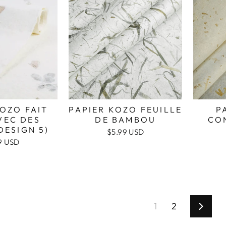
KOZO FAIT
PAPIER KOZO FEUILLE
P
VEC DES
DE BAMBOU
CO
DESIGN 5)
$5.99 USD
9 USD
1
2
Suiva