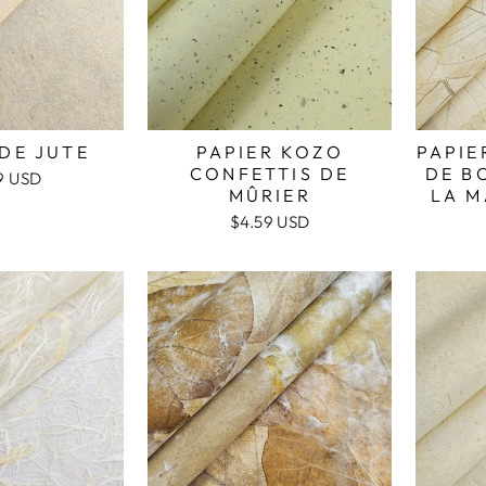
 DE JUTE
PAPIER KOZO
PAPIE
CONFETTIS DE
DE B
9 USD
MÛRIER
LA M
$4.59 USD