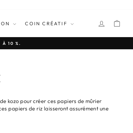
LANGU
Instagram
Français
CONNEC
PAN
ION
COIN CRÉATIF
 À 10 %.
E
de kozo pour créer ces papiers de mûrier
 ces papiers de riz laisseront assurément une