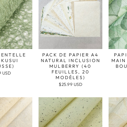
DENTELLE
PACK DE PAPIER A4
PAP
AKUSUI
NATURAL INCLUSION
MAIN
USSE)
MULBERRY (40
BOU
FEUILLES, 20
9 USD
MODÈLES)
$25.99 USD