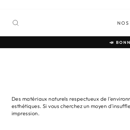
Passer
au
contenu
RECHERCHER
NOS
📣 BONN
Des matériaux naturels respectueux de l'environ
esthétiques. Si vous cherchez un moyen d'insuffle
impression.