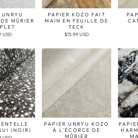
R UNRYU
PAPIER KOZO FAIT
PAP
 DE MÛRIER
MAIN EN FEUILLE DE
CA
PLET
TECK
9 USD
$15.99 USD
DENTELLE
PAPIER UNRYU KOZO
PAPIE
UI (NOIR)
À L'ÉCORCE DE
HARM
MÛRIER
MA
9 USD