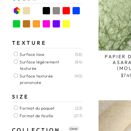
Couleur naturelle
Couleur blanche
Couleur marron
Couleur orange
Couleur violette
TEXTURE
Surface lisse
(58)
PAPIER 
ASAR
Surface légèrement
(84)
(MO
texturée
$7.4
Surface texturée
(90)
prononcée
SIZE
Format du paquet
(23)
Format de feuille
(217)
clear
COLLECTION