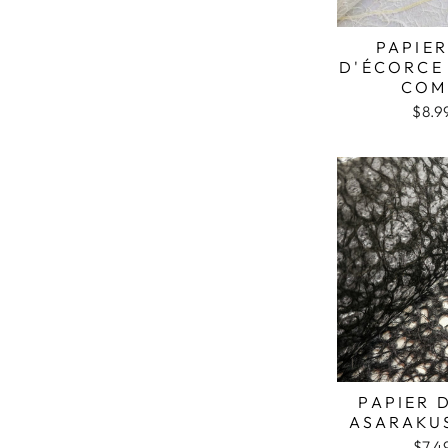
PAPIE
D'ÉCORCE
COM
$8.9
PAPIER 
ASARAKUS
$7.4