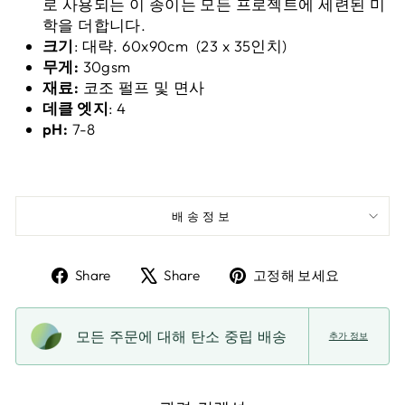
로 사용되는 이 종이는 모든 프로젝트에 세련된 미
학을 더합니다.
크기
:
대략.
60x90cm
(23 x 35인치)
무게:
30gsm
재료:
코조 펄프 및 면사
데클 엣지
: 4
pH:
7-8
배송정보
페
X
핀
Share
Share
고정해 보세요
이
에
터
스
트
레
북
윗
스
모든 주문에 대해 탄소 중립 배송
추가 정보
에
하
트
공
기
에
유
있