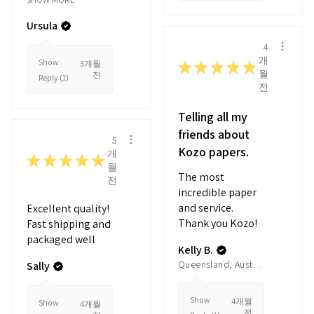
Ursula
4
개
Show
3개월
★
★
★
★
★
월
전
Reply (1)
전
Telling all my
friends about
5
Kozo papers.
개
★
★
★
★
★
월
The most
전
incredible paper
and service.
Excellent quality!
Thank you Kozo!
Fast shipping and
packaged well
Kelly B.
Queensland, Australia
Sally
Show
4개월
Show
4개월
전