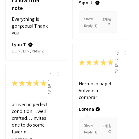
handwritten
Sign U.
note
Everything is
Show
2개월
전
gorgeous! Thank
Reply (1)
you
Lynn T.
DUNEDIN, New Zealand
2
개
★
★
★
★
★
월
전
4
개
★
★
★
★
★
Hermoso papel.
월
Volvere a
전
comprar
arrived in perfect
Lorena
condition…well
crafted…invites
one to do some
Show
2개월
layerin...
전
Reply (1)
SHOW MORE