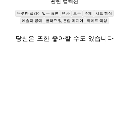
관련 컬렉션
는
핀
뚜렷한 질감이 있는 표면
면사
모두
수제
시트 형식
예술과 공예
콜라주 및 혼합 미디어
화이트 색상
당신은 또한 좋아할 수도 있습니다
수제 고베 고조지
(흰색)
$15.59 USD