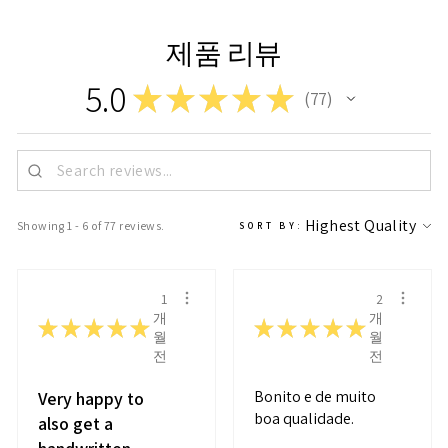
제품 리뷰
5.0
★
★
★
★
★
77
77
Showing 1 - 6 of 77 reviews.
SORT BY:
1
2
개
개
★
★
★
★
★
★
★
★
★
★
월
월
전
전
Bonito e de muito
Very happy to
boa qualidade.
also get a