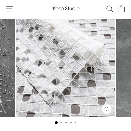
콘
사이트 탐색
검색
텐
츠
로
건
너
뛰
기
닫
기
(ESC)