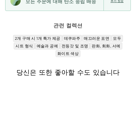
북
윗
스
모든 주문에 대해 탄소 중립 배송
추가 정보
에
하
트
공
기
에
유
있
관련 컬렉션
는
핀
2개 구매 시 1개 특가 제공
데쿠파주
매끄러운 표면
모두
시트 형식
예술과 공예
전등갓 및 조명
판화, 회화, 서예
화이트 색상
당신은 또한 좋아할 수도 있습니다