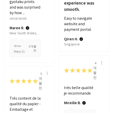
gyotaku prints
experience was
and was surprised
smooth.
by how ...
Easy to navigate
SHOW MORE
website and
Maree R.
payment portal.
New South Wales, Australia
Qiren H.
Singapore
Show
5개월
전
Reply (1)
4
개
★
★
★
★
★
월
5
전
개
★
★
★
★
★
월
très belle qualité
전
je recommande
Trés content de la
Mireille B.
qualité du papier -
Emballage et