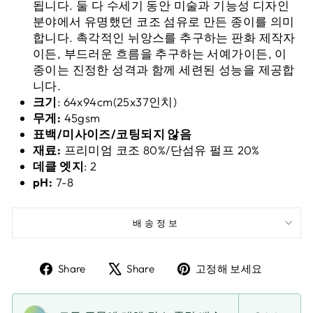
됩니다. 둘 다 수세기 동안 미술과 기능성 디자인
분야에서 유명했던 코조 섬유로 만든 종이를 의미
합니다. 촉각적인 뉘앙스를 추구하는 판화 제작자
이든, 부드러운 흐름을 추구하는 서예가이든, 이
종이는 진정한 성격과 함께 세련된 성능을 제공합
니다.
크기
: 64x94cm(25x37인치)
무게:
45gsm
표백/미사이즈/코팅되지 않음
재료:
프리미엄 코조 80%/단섬유 펄프 20%
데클 엣지
: 2
pH:
7-8
배송정보
페
X
핀
Share
Share
고정해 보세요
이
에
터
스
트
레