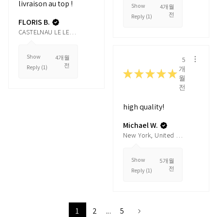
livraison au top !
Show
4개월
전
Reply (1)
FLORIS B.
CASTELNAU LE LEZ, France
Show
4개월
5
전
Reply (1)
개
★
★
★
★
★
월
전
high quality!
Michael W.
New York, United States
Show
5개월
전
Reply (1)
1
2
...
5