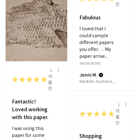
전
Fabulous
I loved that I
could sample
different papers
you offer…. My
paper arrive...
SHOW MORE
5
Jenni M.
개
★
★
★
★
★
Western Australia, Australia
월
전
Fantastic!
1
Loved working
개
★
★
★
★
★
with this paper.
월
전
I was using this
paper for some
Shopping