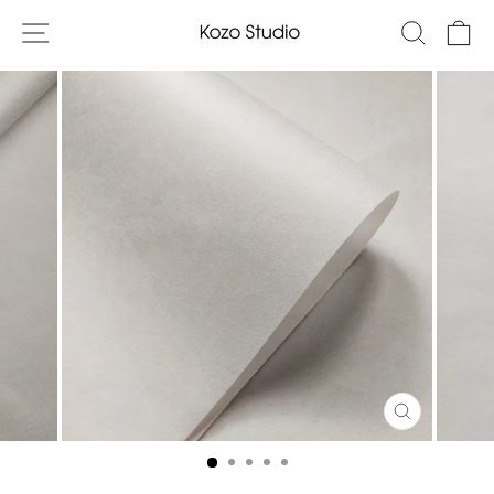
콘
사이트 탐색
검색
텐
츠
로
건
너
뛰
기
닫
기
(ESC)