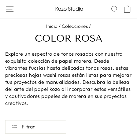
Saltar
NAVEGACIÓN DEL SITIO
BUSC
C
al
contenido
Inicio
/
Colecciones
/
COLOR ROSA
Explore un espectro de tonos rosados con nuestra
exquisita colección de papel morera. Desde
vibrantes fucsias hasta delicados tonos rosas, estas
preciosas hojas washi rosas están listas para mejorar
tus proyectos de manualidades. Descubra la belleza
del arte del papel kozo al incorporar estos versátiles
y cautivadores papeles de morera en sus proyectos
creativos.
Filtrar