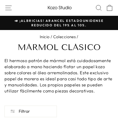
Saltar
NAVEGACIÓN DEL SITIO
BUSC
C
al
contenido
📣 ¡ALBRICIAS! ARANCEL ESTADOUNIDENSE
REDUCIDO DEL 19% AL 10%.
Presentación
de
Inicio
/
Colecciones
/
diapositivas
MÁRMOL CLÁSICO
de
pausa
El hermoso patrón de mármol está cuidadosamente
elaborado a mano haciendo flotar un papel kozo
sobre colores al óleo arremolinados. Este exclusivo
papel de morera es ideal para casi todo tipo de arte
y manualidades. Los propios papeles se pueden
utilizar fácilmente como piezas decorativas.
Filtrar