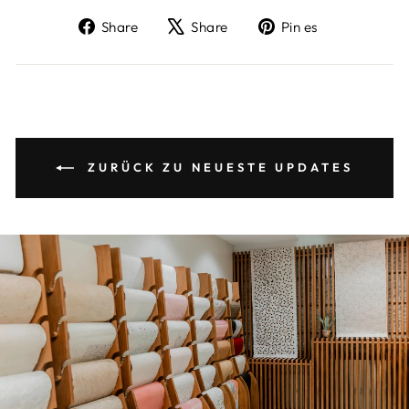
Auf
Twittern
Auf
Share
Share
Pin es
Facebook
Sie
Pinterest
teilen
auf
pinnen
X
ZURÜCK ZU NEUESTE UPDATES