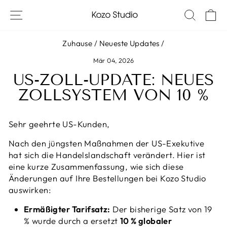
Zum
SITE-NAVIGATION
SUCH
W
Inhalt
springen
Zuhause
/
Neueste Updates
/
Mär 04, 2026
US-ZOLL-UPDATE: NEUES
ZOLLSYSTEM VON 10 %
Sehr geehrte US-Kunden,
Nach den jüngsten Maßnahmen der US-Exekutive
hat sich die Handelslandschaft verändert. Hier ist
eine kurze Zusammenfassung, wie sich diese
Änderungen auf Ihre Bestellungen bei Kozo Studio
auswirken:
Ermäßigter Tarifsatz:
Der bisherige Satz von 19
% wurde durch a ersetzt
10 % globaler